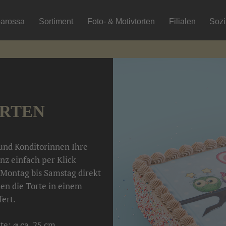
arossa
Sortiment
Foto- & Motivtorten
Filialen
Soz
ORTEN
 und Konditorinnen Ihre
nz einfach per Klick
Montag bis Samstag direkt
nen die Torte in einem
fert.
te: ⌀ ca. 25 cm.