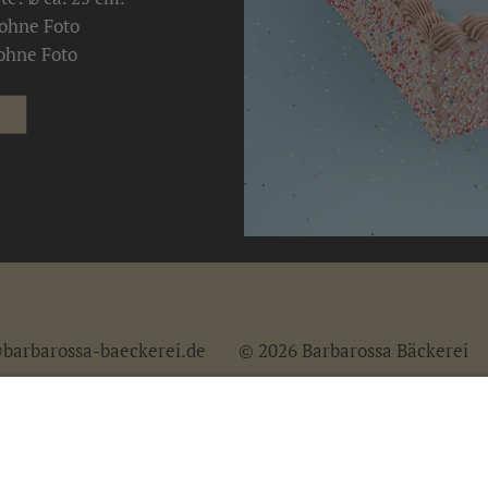
 ohne Foto
 ohne Foto
barbarossa-baeckerei.de
© 2026 Barbarossa Bäckerei