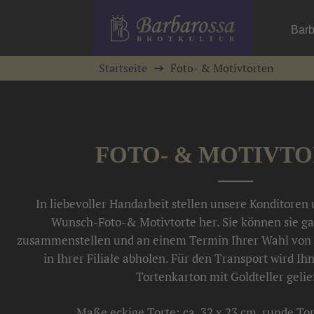
Barb
Startseite
Foto- & Motivtorten
FOTO- & MOTIVT
In liebevoller Handarbeit stellen unsere Konditoren
Wunsch-Foto-& Motivtorte her. Sie können sie ga
zusammenstellen und an einem Termin Ihrer Wahl von 
in Ihrer Filiale abholen. Für den Transport wird Ih
Tortenkarton mit Goldteller gelie
Maße eckige Torte: ca. 32 x 23 cm, runde Tor