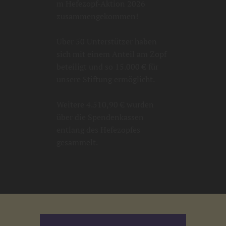
m Hefezopf-Aktion 2026
zusammengekommen!
Über 50 Unterstützer haben
sich mit einem Anteil am Zopf
beteiligt und so 15.000 € für
unsere Stiftung ermöglicht.
Weitere 4.510,90 € wurden
über die Spendenkassen
entlang des Hefezopfes
gesammelt.