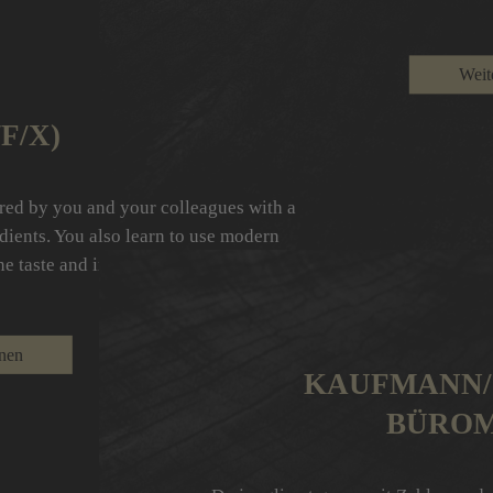
Weit
F/X)
ured by you and your colleagues with a
edients. You also learn to use modern
e taste and intuition are necessary for
onen
KAUFMANN/-
BÜRO