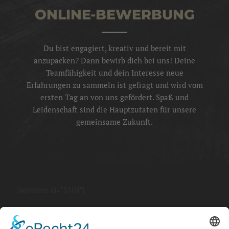
ONLINE-BEWERBUNG
Du bist engagiert, kreativ und bereit mit
anzupacken? Dann bewirb dich bei uns! Deine
Teamfähigkeit und dein Interesse neue
Erfahrungen zu sammeln ist gefragt und wird vom
ersten Tag an von uns gefördert. Spaß und
Leidenschaft sind die Hauptzutaten für unsere
gemeinsame Zukunft.
[wpforms id="5104"]