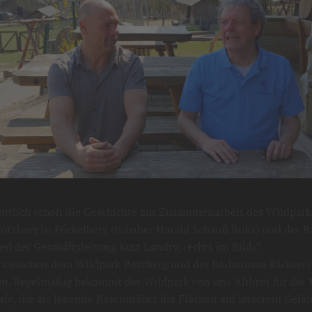
entlich schon die Geschichte zur Zusammenarbeit des Wildpar
otzberg in Föckelberg (Inhaber Harald Schauß links) und der B
ied der Geschäftsleitung Kurt Landry, rechts im Bild)?
 zwischen dem Wildpark Potzberg und der Barbarossa Bäckerei
ren. Regelmäßig bekommt der Wildpark von uns Altbrot für die T
afe, die als lebende Rasenmäher die Flächen auf unserem Gelä