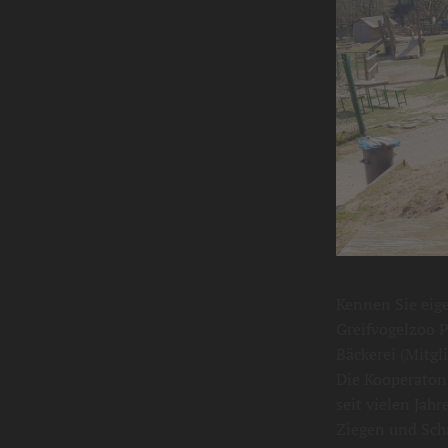
Kennen Sie eig
Greifvogelzoo P
Bäckerei (Mitgl
Die Kooperaton
seit vielen Jah
Ziegen und Sch