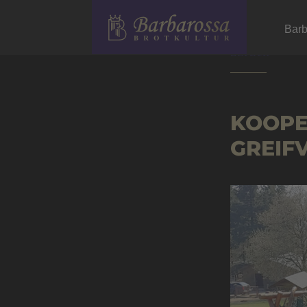
Barb
zurück
KOOPE
GREIF