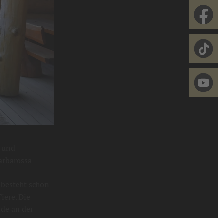
k und
arbarossa
 besteht schon
iere. Die
nde an der