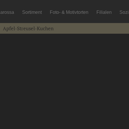
arossa
Sortiment
Foto- & Motivtorten
Filialen
Soz
Apfel-Streusel-Kuchen