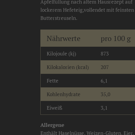
Apfelfüllung nach altem Hausrezept auf
lockerem Hefeteig,vollendet mit feinsten
Butterstreuseln.
Nährwerte
pro 100 g
Kilojoule (kj)
873
Kilokalorien (kcal)
207
Fette
6,1
Kohlenhydrate
35,0
Eiweiß
3,1
Allergene
Enthält Haselnüsse, Weizen-Gluten, Eier,