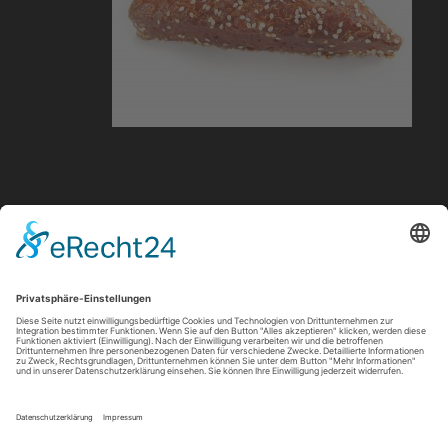
info@barbarossa-baeckerei.de
© 2026 Barbarossa Bäckerei