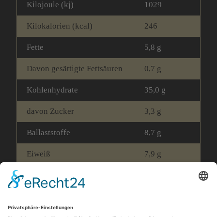
Kilojoule (kj)
1029
Kilokalorien (kcal)
246
Fette
5,8 g
Davon gesättigte Fettsäuren
0,7 g
Kohlenhydrate
35,0 g
davon Zucker
3,3 g
Ballaststoffe
8,7 g
Eiweiß
7,9 g
Salz
2,1 g