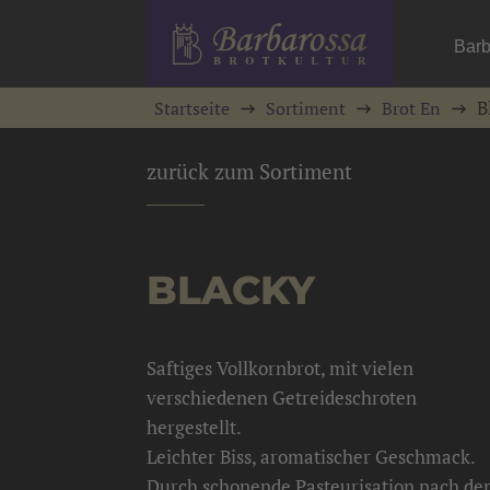
Barb
B
Startseite
Sortiment
Brot En
zurück zum Sortiment
BLACKY
Saftiges Vollkornbrot, mit vielen
verschiedenen Getreideschroten
hergestellt.
Leichter Biss, aromatischer Geschmack.
Durch schonende Pasteurisation nach d