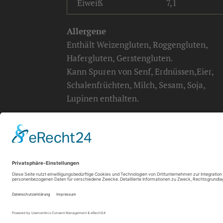
Eiweiß
7,1
Allergene
Enthält Weizengluten, Roggengluten,
Hafergluten, Gerstengluten.
Kann Spuren von Senf, Erdnüssen,Eier,
Schalenfrüchten, Milch, Sesam, Soja,
Lupinen enthalten.
info@