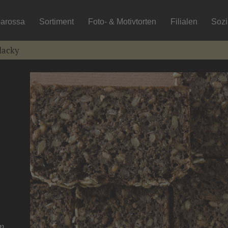
arossa
Sortiment
Foto- & Motivtorten
Filialen
Soz
lacky
em