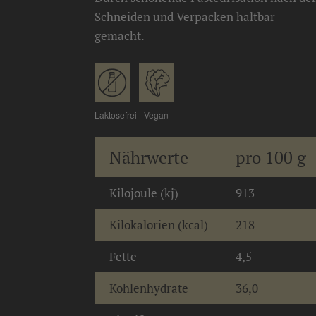
Schneiden und Verpacken haltbar
gemacht.
Laktosefrei
Vegan
Nährwerte
pro 100 g
Kilojoule (kj)
913
Kilokalorien (kcal)
218
Fette
4,5
Kohlenhydrate
36,0