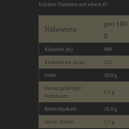
frischen Tomaten und einem Ei
pro 100
Nährwerte
g
Kilojoule (kj)
900
Kilokalorien (kcal)
215
Fette
10,0 g
Davon gesättigte
5,1 g
Fettsäuren
Kohlenhydrate
18,0 g
davon Zucker
1,7 g