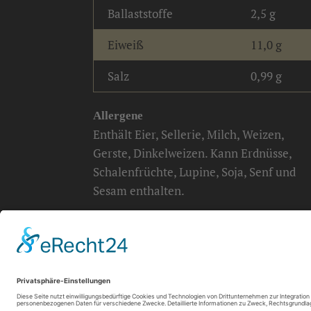
Ballaststoffe
2,5 g
Eiweiß
11,0 g
Salz
0,99 g
Allergene
Enthält Eier, Sellerie, Milch, Weizen,
Gerste, Dinkelweizen. Kann Erdnüsse,
Schalenfrüchte, Lupine, Soja, Senf und
Sesam enthalten.