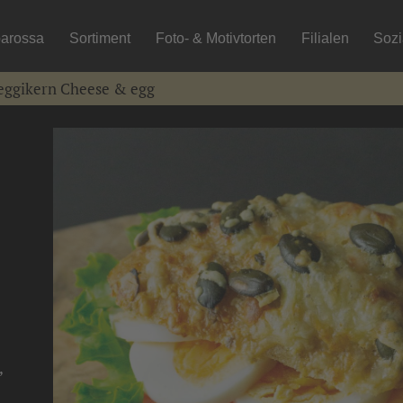
arossa
Sortiment
Foto- & Motivtorten
Filialen
Soz
ggikern Cheese & egg
,