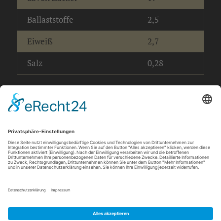
Ballaststoffe
2,5
Eiweiß
2,7
Salz
0,28
info@barbarossa-baeckerei.de
© 2026 Barbarossa Bäckerei
Datenschutz
Impressum
AGB