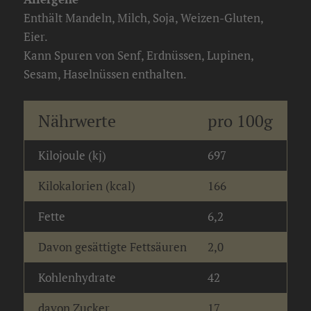
Enthält Mandeln, Milch, Soja, Weizen-Gluten,
Eier.
Kann Spuren von Senf, Erdnüssen, Lupinen,
Sesam, Haselnüssen enthalten.
Nährwerte
pro 100g
Kilojoule (kj)
697
Kilokalorien (kcal)
166
Fette
6,2
Davon gesättigte Fettsäuren
2,0
Kohlenhydrate
42
davon Zucker
17