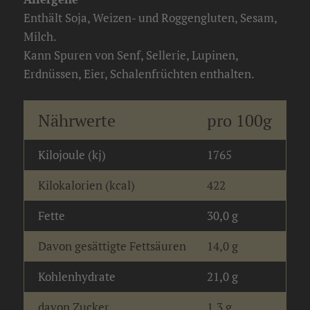
Enthält Soja, Weizen- und Roggengluten, Sesam,
Milch.
Kann Spuren von Senf, Sellerie, Lupinen,
Erdnüssen, Eier, Schalenfrüchten enthalten.
Nährwerte
pro 100g
Kilojoule (kj)
1765
Kilokalorien (kcal)
422
Fette
30,0 g
Davon gesättigte Fettsäuren
14,0 g
Kohlenhydrate
21,0 g
davon Zucker
1,3 g