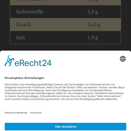
Ballaststoffe
2,8 g
Eiweiß
16,0 g
Salz
1,9 g
info@barbarossa-baeckerei.de
© 2026 Barbarossa Bäckerei
Datenschutz
Impressum
AGB