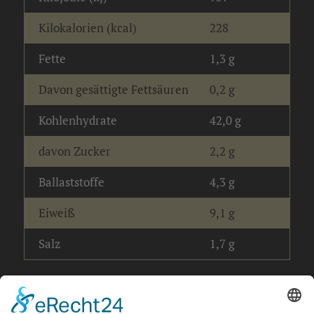
Kilokalorien (kcal)
228
Fette
1,3 g
Davon gesättigte Fettsäuren
0,2 g
Kohlenhydrate
42,0 g
davon Zucker
2,2 g
Ballaststoffe
4,3 g
Eiweiß
9,1 g
Salz
1,7 g