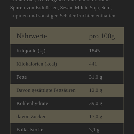
Spuren von Erdnüssen, Sesam Milch, Soja, Senf,
Lupinen und sonstigen Schalenfrüchten enthalten.
Nährwerte
pro 100g
Kilojoule (kj)
1845
Kilokalorien (kcal)
441
Fette
31,0 g
Davon gesättigte Fettsäuren
12,0 g
Kohlenhydrate
39,0 g
davon Zucker
17,0 g
Ballaststoffe
3,1 g