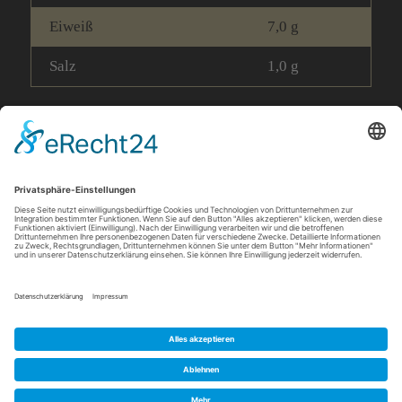
Eiweiß
7,0 g
Salz
1,0 g
info@barbarossa-baeckerei.de
© 2026 Barbarossa Bäckerei
Datenschutz
Impressum
AGB