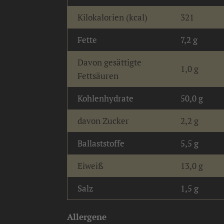
Kilokalorien (kcal)
321
Fette
7,2 g
Davon gesättigte
1,0 g
Fettsäuren
Kohlenhydrate
50,0 g
davon Zucker
2,2 g
Ballaststoffe
5,5 g
Eiweiß
13,0 g
Salz
1,5 g
Allergene