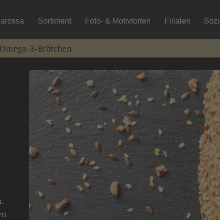
arossa
Sortiment
Foto- & Motivtorten
Filialen
Soz
Omega-3-Brötchen
n.
en