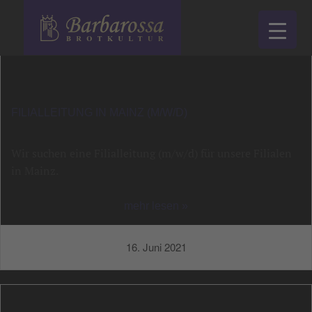
FILIALLEITUNG IN MAINZ (M/W/D)
Wir suchen eine Filialleitung (m/w/d) für unsere Filialen
in Mainz.
mehr lesen »
16. Juni 2021