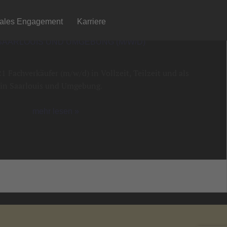
iales Engagement
Karriere
SAARLOUIS UND UMGEBUNG (M/W/D)
 Fachverkäufer (m/w/d) in Vollzeit, Teilzeit und als
n in Saarlouis und Umgebung.
mehr lesen »