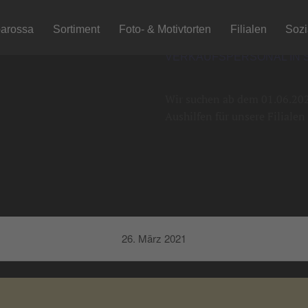
arossa
Sortiment
Foto- & Motivtorten
Filialen
Soz
VERKAUFSPERSONAL IN 
Wir suchen ab dem 01.06.2021
Aushilfen für unsere Filiale
26. März 2021