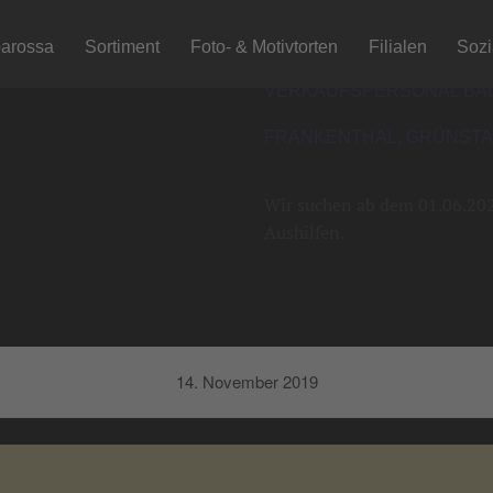
arossa
Sortiment
Foto- & Motivtorten
Filialen
Soz
VERKAUFSPERSONAL BAD
FRANKENTHAL, GRÜNSTAD
Wir suchen ab dem 01.06.2021
Aushilfen.
14. November 2019