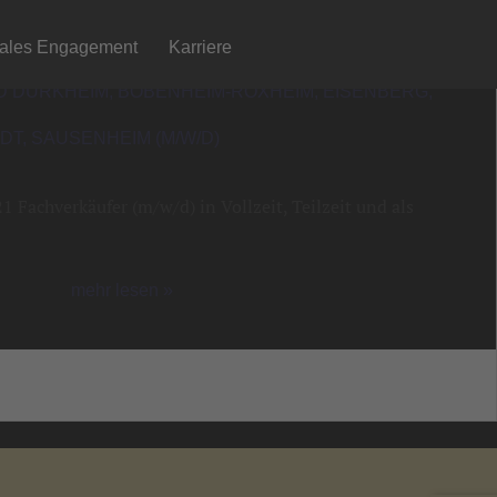
iales Engagement
Karriere
 DÜRKHEIM, BOBENHEIM-ROXHEIM, EISENBERG,
T, SAUSENHEIM (M/W/D)
 Fachverkäufer (m/w/d) in Vollzeit, Teilzeit und als
mehr lesen »