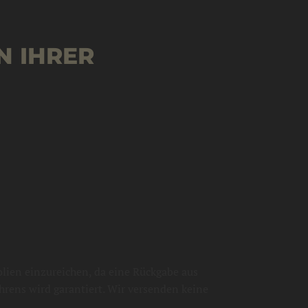
N IHRER
ien einzureichen, da eine Rückgabe aus
hrens wird garantiert. Wir versenden keine