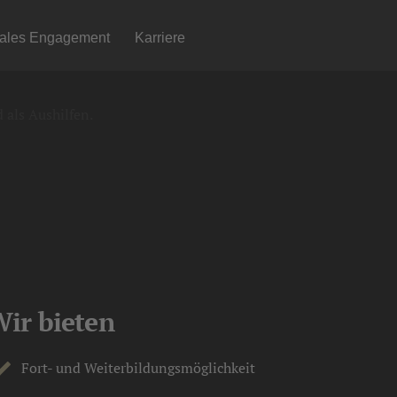
iales Engagement
Karriere
RBACH (M/W/D)
 als Aushilfen.
ir bieten
Fort- und Weiterbildungsmöglichkeit