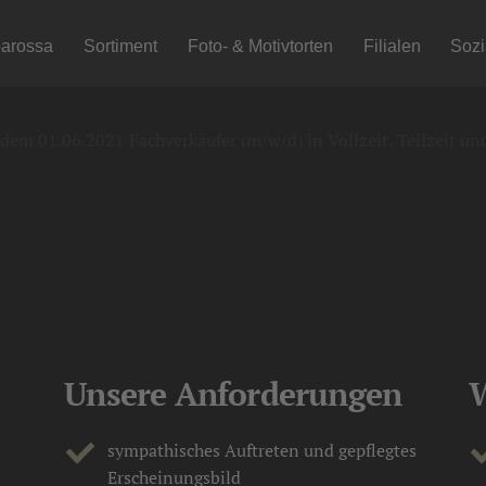
arossa
Sortiment
Foto- & Motivtorten
Filialen
Soz
AL IN OTTERBERG/OTTE
dem 01.06.2021 Fachverkäufer (m/w/d) in Vollzeit, Teilzeit und
Unsere Anforderungen
W
sympathisches Auftreten und gepflegtes
Erscheinungsbild