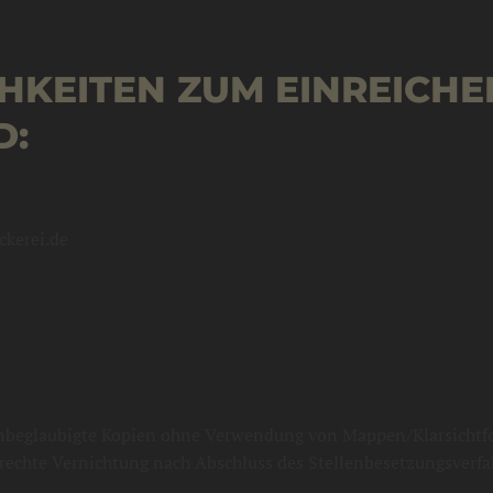
HKEITEN ZUM EINREICHE
D:
ckerei.de
nbeglaubigte Kopien ohne Verwendung von Mappen/Klarsichtfol
rechte Vernichtung nach Abschluss des Stellenbesetzungsverfa