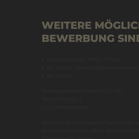
WEITERE MÖGLIC
BEWERBUNG SIN
telefonisch unter: 06301/320062
per Mail an: bewerbung@barbarossa-bae
per Post an:
Barbarossa Bäckerei GmbH & Co. KG
Marie-Curie-Str. 2
67661 Kaiserslautern
Wir bitten Bewerbungsunterlagen nur als u
Kostengründen nicht erfolgt. Datenschutzge
Eingangsbestätigungen.