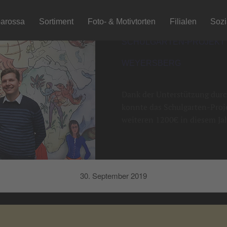
arossa
Sortiment
Foto- & Motivtorten
Filialen
Soz
SCHULGARTEN-PROJEKT
WEYERSBERG
Dank der Unterstützung durch
konnte das Schulgarten-Proj
weiteren 1200€ in diesem Jah
30. September 2019