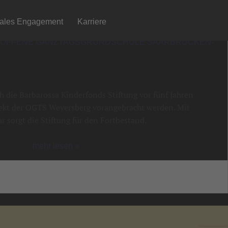
iales Engagement
Karriere
 OFFENE GANZTAGSGRUNDSCHULE SAARBRÜCKEN-
 die Barbarossa Kinderfonds Stiftung vor fünf Jahren
ekt der OGTS Weyersberg vorangebracht werden. Mit
r sorgt die Stiftung für den Fortbestand.
mehr lesen »