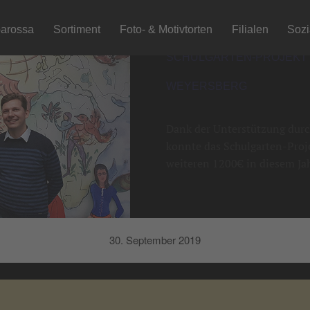
arossa
Sortiment
Foto- & Motivtorten
Filialen
Soz
SCHULGARTEN-PROJEKT
WEYERSBERG
Dank der Unterstützung durch
konnte das Schulgarten-Proj
weiteren 1200€ in diesem Jah
30. September 2019