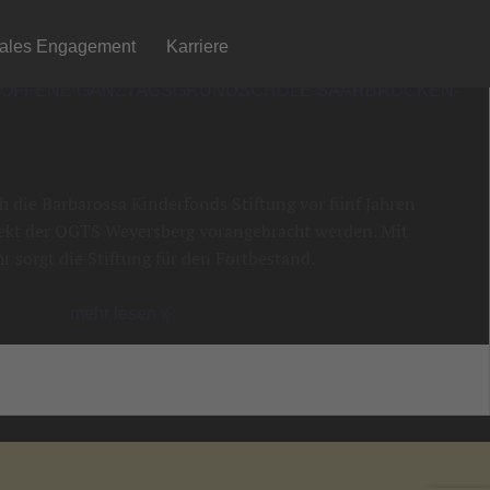
iales Engagement
Karriere
 OFFENE GANZTAGSGRUNDSCHULE SAARBRÜCKEN-
 die Barbarossa Kinderfonds Stiftung vor fünf Jahren
ekt der OGTS Weyersberg vorangebracht werden. Mit
r sorgt die Stiftung für den Fortbestand.
mehr lesen »