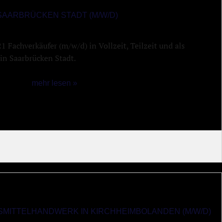
SAARBRÜCKEN STADT (M/W/D)
 Fachverkäufer (m/w/d) in Vollzeit, Teilzeit und als
 in Saarbrücken Stadt.
mehr lesen »
MITTELHANDWERK IN KIRCHHEIMBOLANDEN (M/W/D)