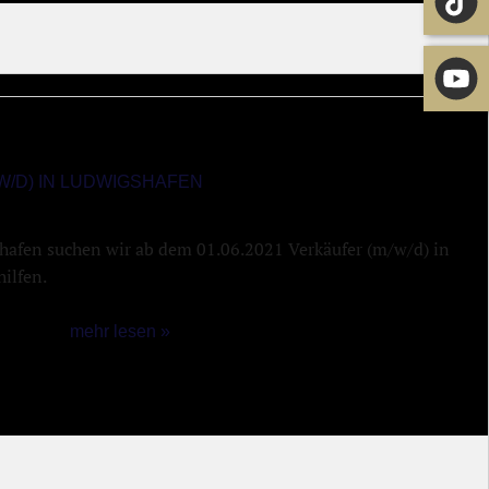
/D) IN LUDWIGSHAFEN
shafen suchen wir ab dem 01.06.2021 Verkäufer (m/w/d) in
hilfen.
mehr lesen »