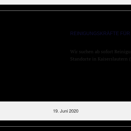
REINIGUNGSKRÄFTE FÜR
Wir suchen ab sofort Reinigu
Standorte in Kaiserslautern
19. Juni 2020