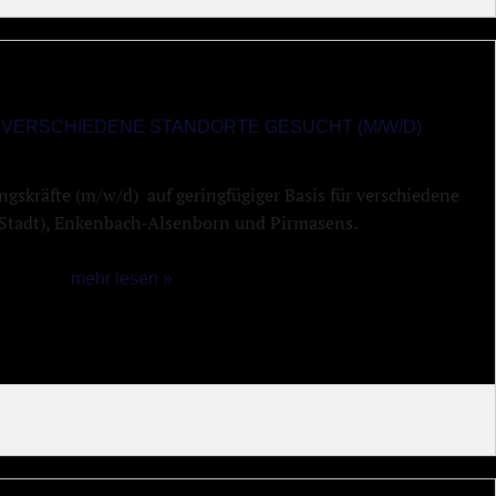
 VERSCHIEDENE STANDORTE GESUCHT (M/W/D)
ngskräfte (m/w/d) auf geringfügiger Basis für verschiedene
 (Stadt), Enkenbach-Alsenborn und Pirmasens.
mehr lesen »