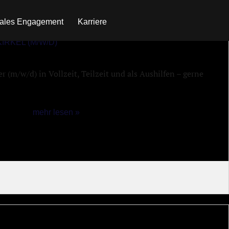
iales Engagement
Karriere
RKEL (M/W/D)
r (m/w/d) in Vollzeit, Teilzeit und als Aushilfen – gerne
mehr lesen »