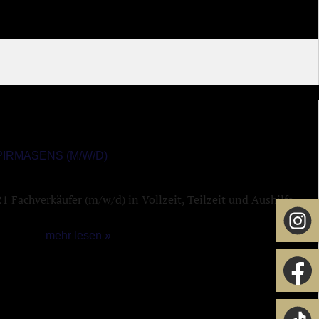
IRMASENS (M/W/D)
 Fachverkäufer (m/w/d) in Vollzeit, Teilzeit und Aushilfe.
mehr lesen »