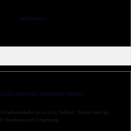
mehr lesen »
SAARLOUIS UND UMGEBUNG (M/W/D)
 Fachverkäufer (m/w/d) in Vollzeit, Teilzeit und als
n in Saarlouis und Umgebung.