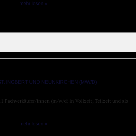
mehr lesen »
T. INGBERT UND NEUNKIRCHEN (M/W/D)
 Fachverkäufer/innen (m/w/d) in Vollzeit, Teilzeit und als
mehr lesen »