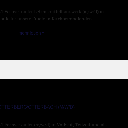
21 Fachverkäufer Lebensmittelhandwerk (m/w/d) in
ushilfe für unsere Filiale in Kirchheimbolanden.
mehr lesen »
OTTERBERG/OTTERBACH (M/W/D)
 Fachverkäufer (m/w/d) in Vollzeit, Teilzeit und als