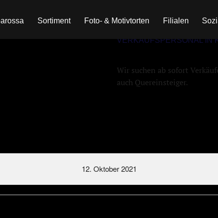
arossa
Sortiment
Foto- & Motivtorten
Filialen
Soz
VERKAUFSPERSONAL IN KI
Wir suchen ab sofort Verkäufe
auch Quereinsteiger.
12. Oktober 2021